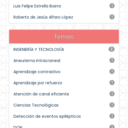
Luis Felipe Estrella Ibarra
1
Roberto de Jesús Alfaro López
1
Temas
INGENIERÍA Y TECNOLOGÍA
2
Aneurisma intracraneal
1
Aprendizaje contrastivo
1
Aprendizaje por refuerzo
1
Atención de canal eficiente
1
Ciencias Tecnológicas
1
Detección de eventos epilépticos
1
DQN
1