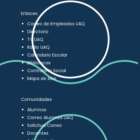
Enlaces
Correo de Empleados UAQ
Directorio
TV UAQ
Radio UAQ
Calendario Escolar
Bibliotecas
Contraloría Social
Mapa de sitio
Comunidades
Alumnos
Correo Alumnos UAQ
Solicitud Correo
Docentes