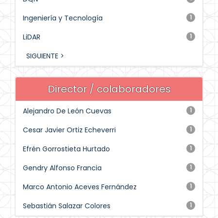
Ingeniería y Tecnología
1
LiDAR
1
SIGUIENTE >
Director / colaboradores
Alejandro De León Cuevas
1
Cesar Javier Ortiz Echeverri
1
Efrén Gorrostieta Hurtado
1
Gendry Alfonso Francia
1
Marco Antonio Aceves Fernández
1
Sebastián Salazar Colores
1