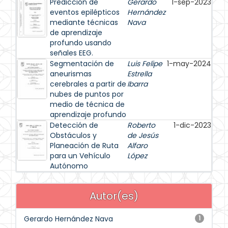
Predicción de
Gerardo
1-sep-2023
eventos epilépticos
Hernández
mediante técnicas
Nava
de aprendizaje
profundo usando
señales EEG.
Segmentación de
Luis Felipe
1-may-2024
aneurismas
Estrella
cerebrales a partir de
Ibarra
nubes de puntos por
medio de técnica de
aprendizaje profundo
Detección de
Roberto
1-dic-2023
Obstáculos y
de Jesús
Planeación de Ruta
Alfaro
para un Vehículo
López
Autónomo
Autor(es)
Gerardo Hernández Nava
1