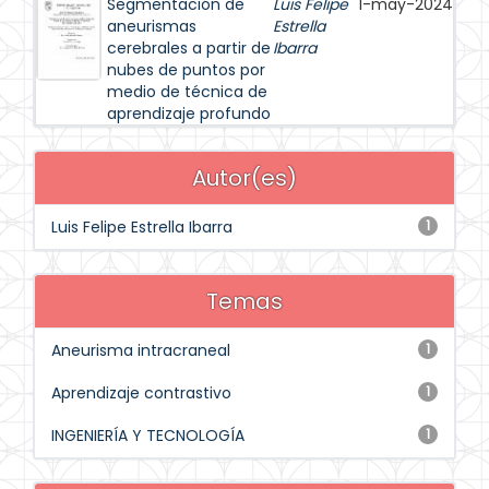
Segmentación de
Luis Felipe
1-may-2024
aneurismas
Estrella
cerebrales a partir de
Ibarra
nubes de puntos por
medio de técnica de
aprendizaje profundo
Autor(es)
Luis Felipe Estrella Ibarra
1
Temas
Aneurisma intracraneal
1
Aprendizaje contrastivo
1
INGENIERÍA Y TECNOLOGÍA
1