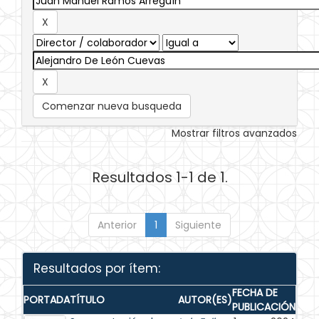
Comenzar nueva busqueda
Mostrar filtros avanzados
Resultados 1-1 de 1.
Anterior
1
Siguiente
Resultados por ítem:
FECHA DE
PORTADA
TÍTULO
AUTOR(ES)
PUBLICACIÓN