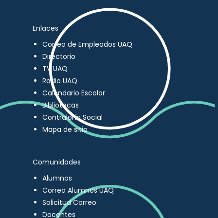
Enlaces
Correo de Empleados UAQ
Directorio
TV UAQ
Radio UAQ
Calendario Escolar
Bibliotecas
Contraloría Social
Mapa de sitio
Comunidades
Alumnos
Correo Alumnos UAQ
Solicitud Correo
Docentes