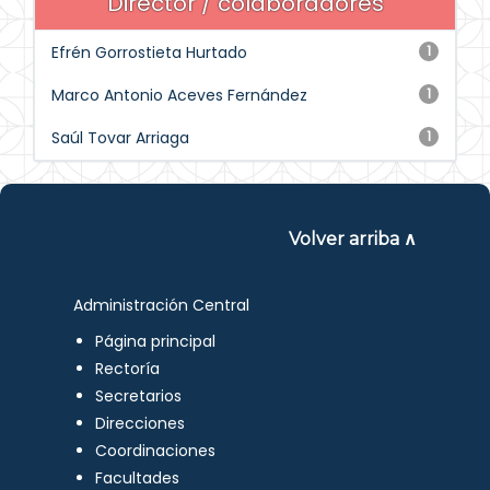
Director / colaboradores
Efrén Gorrostieta Hurtado
1
Marco Antonio Aceves Fernández
1
Saúl Tovar Arriaga
1
Volver arriba ∧
Administración Central
Página principal
Rectoría
Secretarios
Direcciones
Coordinaciones
Facultades