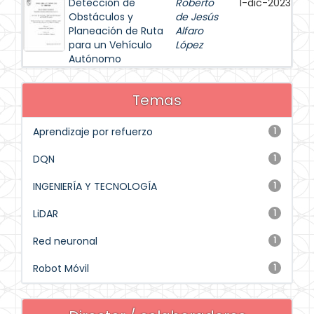
Detección de
Roberto
1-dic-2023
Obstáculos y
de Jesús
Planeación de Ruta
Alfaro
para un Vehículo
López
Autónomo
Temas
Aprendizaje por refuerzo
1
DQN
1
INGENIERÍA Y TECNOLOGÍA
1
LiDAR
1
Red neuronal
1
Robot Móvil
1