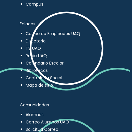
Campus
Enlaces
Correo de Empleados UAQ
Directorio
TV UAQ
Radio UAQ
Calendario Escolar
Bibliotecas
Contraloría Social
Mapa de sitio
Comunidades
Alumnos
Correo Alumnos UAQ
Solicitud Correo