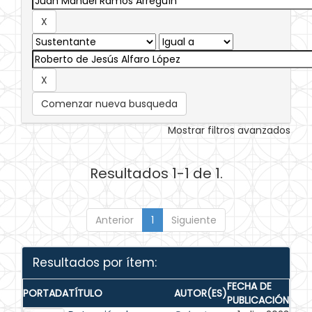
Comenzar nueva busqueda
Mostrar filtros avanzados
Resultados 1-1 de 1.
Anterior
1
Siguiente
Resultados por ítem:
FECHA DE
PORTADA
TÍTULO
AUTOR(ES)
PUBLICACIÓN