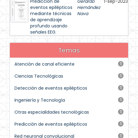
Predicción de
Gerardo
1-sep-2023
eventos epilépticos
Hernández
mediante técnicas
Nava
de aprendizaje
profundo usando
señales EEG.
Temas
Atención de canal eficiente
1
Ciencias Tecnológicas
1
Detección de eventos epilépticos
1
Ingeniería y Tecnología
1
Otras especialidades tecnológicas
1
Predicción de eventos epilépticos
1
Red neuronal convolucional
1