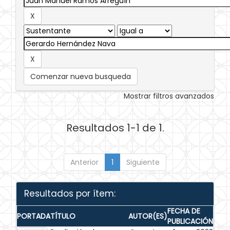
Comenzar nueva busqueda
Mostrar filtros avanzados
Resultados 1-1 de 1.
Anterior
1
Siguiente
Resultados por ítem:
FECHA DE
PORTADA
TÍTULO
AUTOR(ES)
PUBLICACIÓN