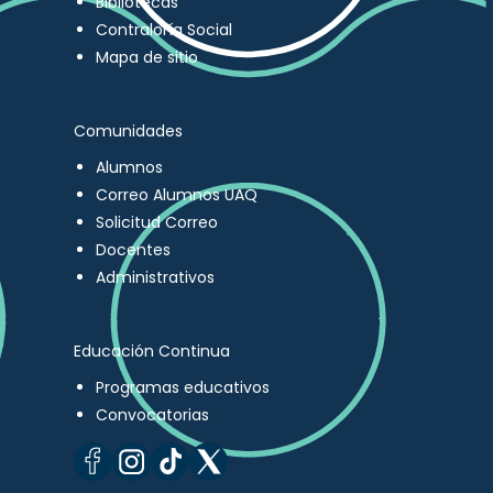
Bibliotecas
Contraloría Social
Mapa de sitio
Comunidades
Alumnos
Correo Alumnos UAQ
Solicitud Correo
Docentes
Administrativos
Educación Continua
Programas educativos
Convocatorias