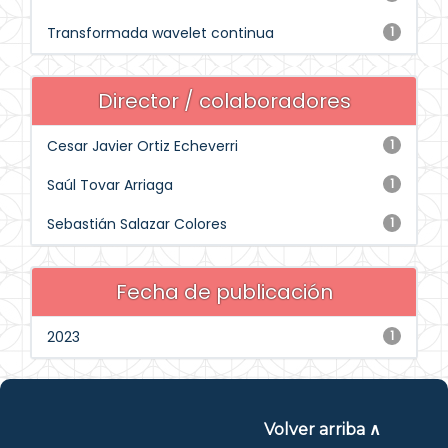
Transformada wavelet continua
1
Director / colaboradores
Cesar Javier Ortiz Echeverri
1
Saúl Tovar Arriaga
1
Sebastián Salazar Colores
1
Fecha de publicación
2023
1
Volver arriba ∧