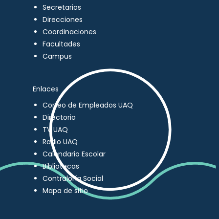
Secretarios
Direcciones
Coordinaciones
Facultades
Campus
Enlaces
Correo de Empleados UAQ
Directorio
TV UAQ
Radio UAQ
Calendario Escolar
Bibliotecas
Contraloría Social
Mapa de sitio