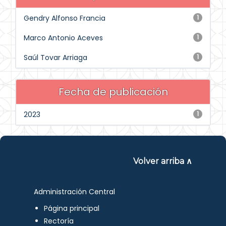
Gendry Alfonso Francia
1
Marco Antonio Aceves
1
Saúl Tovar Arriaga
1
Fecha de publicación
2023
1
Volver arriba ∧
Administración Central
Página principal
Rectoría