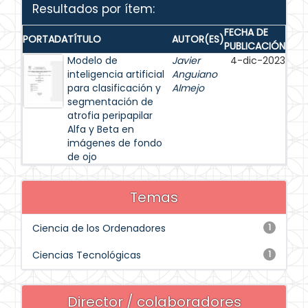
Resultados por ítem:
FECHA DE
PORTADA
TÍTULO
AUTOR(ES)
PUBLICACIÓN
Modelo de
Javier
4-dic-2023
inteligencia artificial
Anguiano
para clasificación y
Almejo
segmentación de
atrofia peripapilar
Alfa y Beta en
imágenes de fondo
de ojo
Temas
Ciencia de los Ordenadores
1
Ciencias Tecnológicas
1
Director / colaboradores