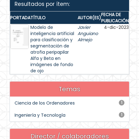
Resultados por ítem:
FECHA DE
PORTADA
TÍTULO
AUTOR(ES)
PUBLICACIÓN
Modelo de
Javier
4-dic-2023
inteligencia artificial
Anguiano
para clasificación y
Almejo
segmentación de
atrofia peripapilar
Alfa y Beta en
imágenes de fondo
de ojo
Temas
Ciencia de los Ordenadores
1
Ingeniería y Tecnología
1
Director / colaboradores