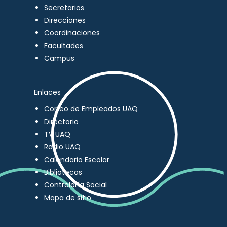
Secretarios
Direcciones
Coordinaciones
Facultades
Campus
Enlaces
Correo de Empleados UAQ
Directorio
TV UAQ
Radio UAQ
Calendario Escolar
Bibliotecas
Contraloría Social
Mapa de sitio