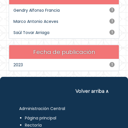
Gendry Alfonso Francia
1
Marco Antonio Aceves
1
Saúl Tovar Arriaga
1
Fecha de publicación
2023
1
Volver arriba ∧
Administración Central
Página principal
Rectoría