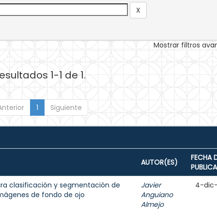
Mostrar filtros av
esultados 1-1 de 1.
Anterior
1
Siguiente
FECHA 
AUTOR(ES)
PUBLIC
para clasificación y segmentación de
Javier
4-dic
 imágenes de fondo de ojo
Anguiano
Almejo