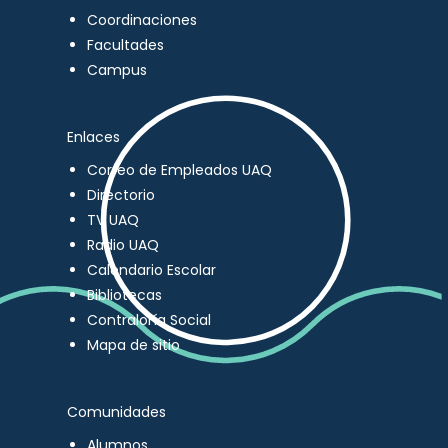
Coordinaciones
Facultades
Campus
Enlaces
Correo de Empleados UAQ
Directorio
TV UAQ
Radio UAQ
Calendario Escolar
Bibliotecas
Contraloría Social
Mapa de sitio
Comunidades
Alumnos