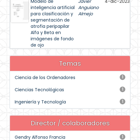
Modelo de
Javier
4-dic-2023
inteligencia artificial
Anguiano
para clasificación y
Almejo
segmentación de
atrofia peripapilar
Alfa y Beta en
imágenes de fondo
de ojo
Temas
Ciencia de los Ordenadores
1
Ciencias Tecnológicas
1
Ingeniería y Tecnología
1
Director / colaboradores
Gendry Alfonso Francia
1