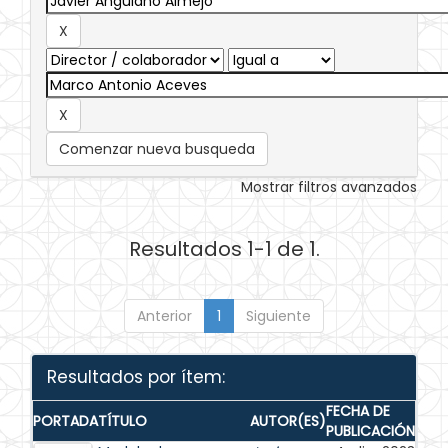
Comenzar nueva busqueda
Mostrar filtros avanzados
Resultados 1-1 de 1.
Anterior
1
Siguiente
Resultados por ítem:
FECHA DE
PORTADA
TÍTULO
AUTOR(ES)
PUBLICACIÓN