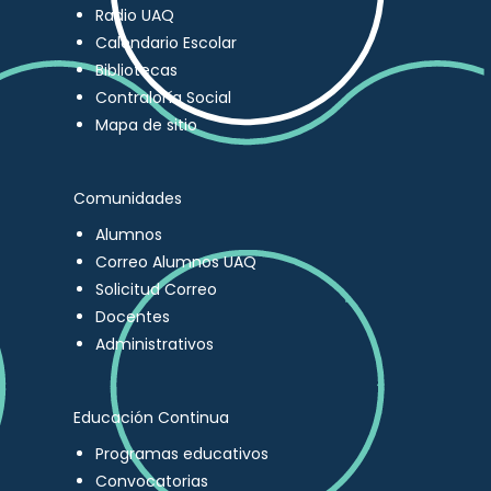
Radio UAQ
Calendario Escolar
Bibliotecas
Contraloría Social
Mapa de sitio
Comunidades
Alumnos
Correo Alumnos UAQ
Solicitud Correo
Docentes
Administrativos
Educación Continua
Programas educativos
Convocatorias