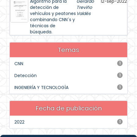
Algoritmo para la
Gerardo
12-sep-2022
detección de
Treviño
vehículos y peatones
Valdés
combinando CNN´s y
técnicas de
búsqueda.
Temas
CNN
1
Detección
1
INGENIERÍA Y TECNOLOGÍA
1
Fecha de publicación
2022
1