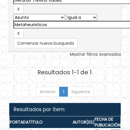
Comenzar nueva busqueda
Mostrar filtros avanzados
Resultados 1-1 de 1.
Anterior
1
Siguiente
Resultados por ítem:
FECHA DE
PORTADA
TÍTULO
AUTOR(ES)
PUBLICACIÓN