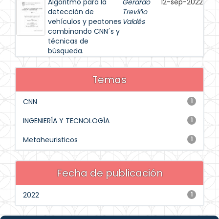
Algoritmo para la
Gerardo
12-sep-2022
detección de
Treviño
vehículos y peatones
Valdés
combinando CNN´s y
técnicas de
búsqueda.
Temas
CNN
1
INGENIERÍA Y TECNOLOGÍA
1
Metaheuristicos
1
Fecha de publicación
2022
1