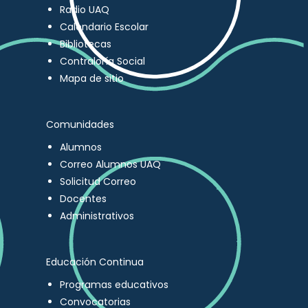
Radio UAQ
Calendario Escolar
Bibliotecas
Contraloría Social
Mapa de sitio
Comunidades
Alumnos
Correo Alumnos UAQ
Solicitud Correo
Docentes
Administrativos
Educación Continua
Programas educativos
Convocatorias