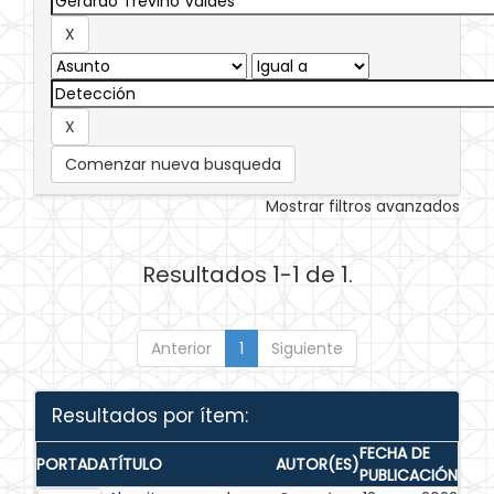
Comenzar nueva busqueda
Mostrar filtros avanzados
Resultados 1-1 de 1.
Anterior
1
Siguiente
Resultados por ítem:
FECHA DE
PORTADA
TÍTULO
AUTOR(ES)
PUBLICACIÓN