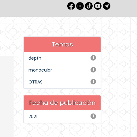
Temas
depth
1
monocular
1
OTRAS
1
Fecha de publicación
2021
1