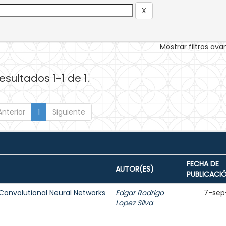
Mostrar filtros av
esultados 1-1 de 1.
Anterior
1
Siguiente
FECHA DE
AUTOR(ES)
PUBLICACI
Convolutional Neural Networks
Edgar Rodrigo
7-sep
Lopez Silva