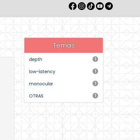
Temas
depth
1
low-latency
1
monocular
1
OTRAS
1