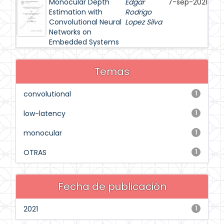
Monocular Depth
Edgar
7-sep-2021
Estimation with
Rodrigo
Convolutional Neural
Lopez Silva
Networks on
Embedded Systems
Temas
convolutional
1
low-latency
1
monocular
1
OTRAS
1
Fecha de publicación
2021
1