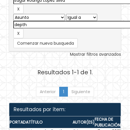
Comenzar nueva busqueda
Mostrar filtros avanzados
Resultados 1-1 de 1.
Anterior
1
Siguiente
Resultados por ítem:
FECHA DE
PORTADA
TÍTULO
AUTOR(ES)
PUBLICACIÓN