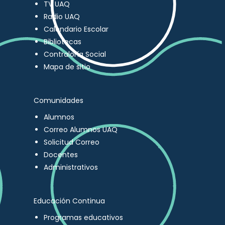
TV UAQ
Radio UAQ
Calendario Escolar
Bibliotecas
Contraloría Social
Mapa de sitio
Comunidades
Alumnos
Correo Alumnos UAQ
Solicitud Correo
Docentes
Administrativos
Educación Continua
Programas educativos