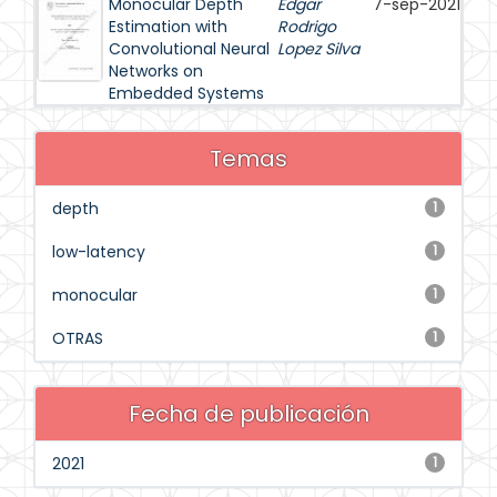
Monocular Depth
Edgar
7-sep-2021
Estimation with
Rodrigo
Convolutional Neural
Lopez Silva
Networks on
Embedded Systems
Temas
depth
1
low-latency
1
monocular
1
OTRAS
1
Fecha de publicación
2021
1