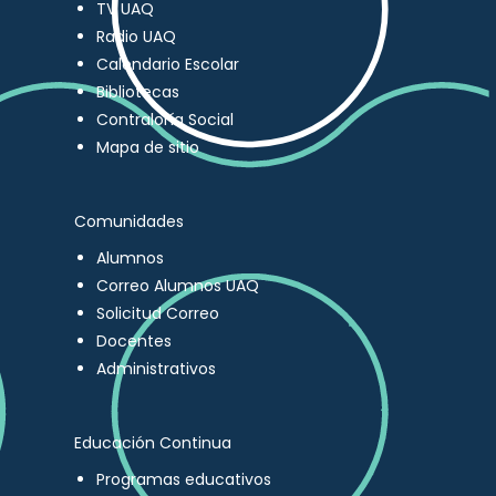
TV UAQ
Radio UAQ
Calendario Escolar
Bibliotecas
Contraloría Social
Mapa de sitio
Comunidades
Alumnos
Correo Alumnos UAQ
Solicitud Correo
Docentes
Administrativos
Educación Continua
Programas educativos