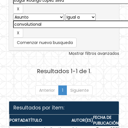
Comenzar nueva busqueda
Mostrar filtros avanzados
Resultados 1-1 de 1.
Anterior
1
Siguiente
Resultados por ítem:
FECHA DE
PORTADA
TÍTULO
AUTOR(ES)
PUBLICACIÓN