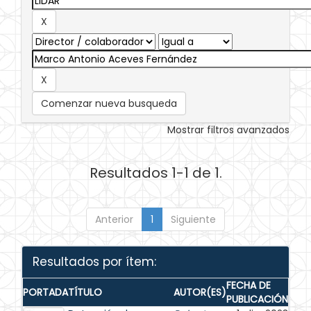
Comenzar nueva busqueda
Mostrar filtros avanzados
Resultados 1-1 de 1.
Anterior
1
Siguiente
Resultados por ítem:
FECHA DE
PORTADA
TÍTULO
AUTOR(ES)
PUBLICACIÓN