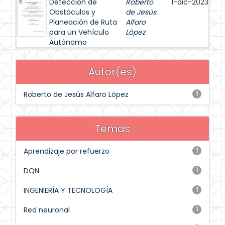
Detección de
Roberto
1-dic-2023
Obstáculos y
de Jesús
Planeación de Ruta
Alfaro
para un Vehículo
López
Autónomo
Autor(es)
Roberto de Jesús Alfaro López
1
Temas
Aprendizaje por refuerzo
1
DQN
1
INGENIERÍA Y TECNOLOGÍA
1
Red neuronal
1