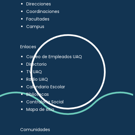
Direcciones
Coordinaciones
Facultades
Campus
Enlaces
Correo de Empleados UAQ
Directorio
TV UAQ
Radio UAQ
Calendario Escolar
Bibliotecas
Contraloría Social
Mapa de sitio
Comunidades