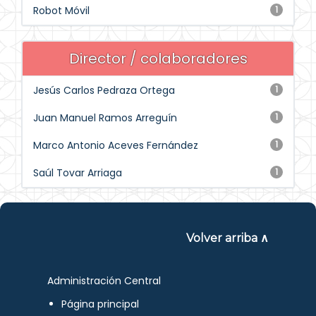
Robot Móvil
1
Director / colaboradores
Jesús Carlos Pedraza Ortega
1
Juan Manuel Ramos Arreguín
1
Marco Antonio Aceves Fernández
1
Saúl Tovar Arriaga
1
Volver arriba ∧
Administración Central
Página principal