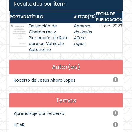
Resultados por ítem:
FECHA DE
PORTADA
TÍTULO
AUTOR(ES)
PUBLICACIÓN
Detección de
Roberto
1-dic-2023
Obstáculos y
de Jesús
Planeación de Ruta
Alfaro
para un Vehículo
López
Autónomo
Autor(es)
Roberto de Jesús Alfaro López
1
Temas
Aprendizaje por refuerzo
1
LiDAR
1