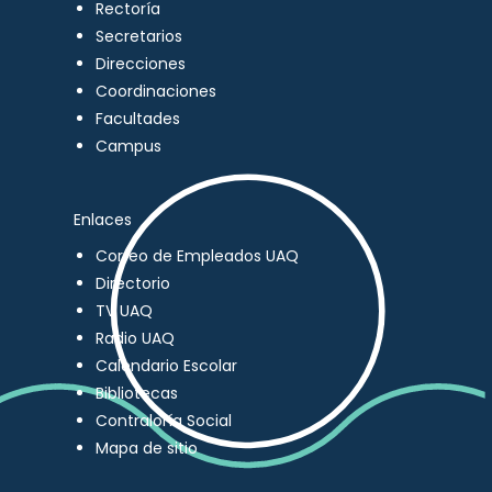
Rectoría
Secretarios
Direcciones
Coordinaciones
Facultades
Campus
Enlaces
Correo de Empleados UAQ
Directorio
TV UAQ
Radio UAQ
Calendario Escolar
Bibliotecas
Contraloría Social
Mapa de sitio