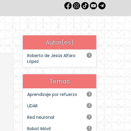
Autor(es)
Roberto de Jesús Alfaro
1
López
Temas
Aprendizaje por refuerzo
1
LiDAR
1
Red neuronal
1
Robot Móvil
1