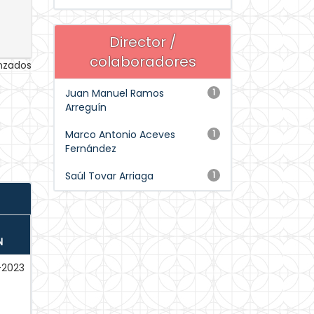
Director /
colaboradores
anzados
Juan Manuel Ramos
1
Arreguín
Marco Antonio Aceves
1
Fernández
Saúl Tovar Arriaga
1
N
-2023