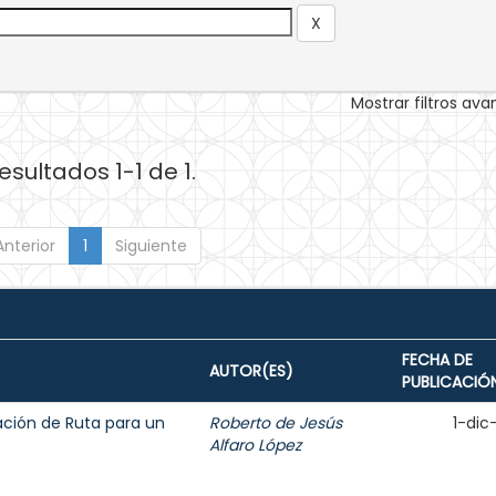
Mostrar filtros av
esultados 1-1 de 1.
Anterior
1
Siguiente
FECHA DE
AUTOR(ES)
PUBLICACIÓ
ción de Ruta para un
Roberto de Jesús
1-dic
Alfaro López