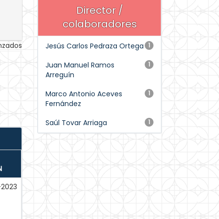
Director /
colaboradores
anzados
Jesús Carlos Pedraza Ortega
1
Juan Manuel Ramos
1
Arreguín
Marco Antonio Aceves
1
Fernández
Saúl Tovar Arriaga
1
N
-2023