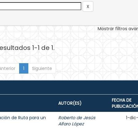
Mostrar filtros av
esultados 1-1 de 1.
Anterior
1
Siguiente
FECHA DE
AUTOR(ES)
PUBLICACIÓ
ción de Ruta para un
Roberto de Jesús
1-dic
Alfaro López