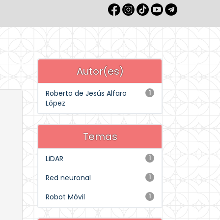
Autor(es)
Roberto de Jesús Alfaro
1
López
Temas
LiDAR
1
Red neuronal
1
Robot Móvil
1