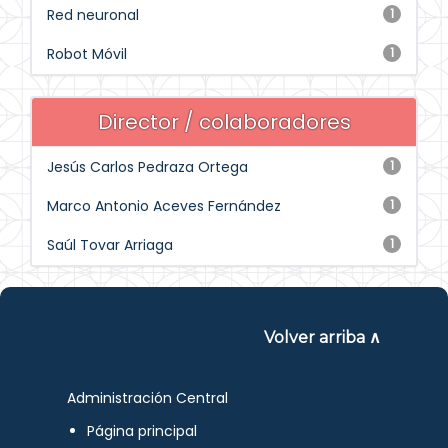
Red neuronal
1
Robot Móvil
1
Director / colaboradores
Jesús Carlos Pedraza Ortega
1
Marco Antonio Aceves Fernández
1
Saúl Tovar Arriaga
1
Volver arriba ∧
Administración Central
Página principal