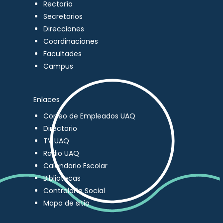
Rectoría
Secretarios
Direcciones
Coordinaciones
Facultades
Campus
Enlaces
Correo de Empleados UAQ
Directorio
TV UAQ
Radio UAQ
Calendario Escolar
Bibliotecas
Contraloría Social
Mapa de sitio