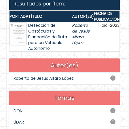
Resultados por ítem:
FECHA DE
PORTADA
TÍTULO
AUTOR(ES)
PUBLICACIÓN
Detección de
Roberto
1-dic-2023
Obstáculos y
de Jesús
Planeación de Ruta
Alfaro
para un Vehículo
López
Autónomo
Autor(es)
Roberto de Jesús Alfaro López
1
Temas
DQN
1
LiDAR
1