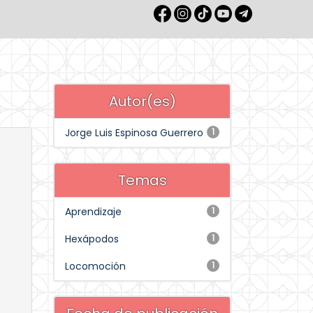
Autor(es)
Jorge Luis Espinosa Guerrero
1
Temas
Aprendizaje
1
Hexápodos
1
Locomoción
1