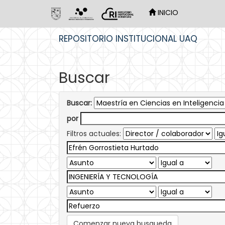
INICIO
Skip
REPOSITORIO INSTITUCIONAL UAQ
navigation
Buscar
Buscar:
por
Filtros actuales:
Comenzar nueva busqueda