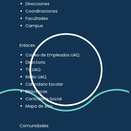
Direcciones
Coordinaciones
Facultades
Campus
Enlaces
Correo de Empleados UAQ
Directorio
TV UAQ
Radio UAQ
Calendario Escolar
Bibliotecas
Contraloría Social
Mapa de sitio
Comunidades