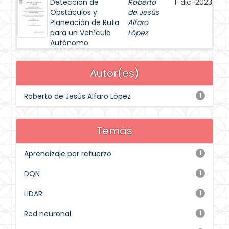
Detección de
Roberto
1-dic-2023
Obstáculos y
de Jesús
Planeación de Ruta
Alfaro
para un Vehículo
López
Autónomo
Autor(es)
Roberto de Jesús Alfaro López
1
Temas
Aprendizaje por refuerzo
1
DQN
1
LiDAR
1
Red neuronal
1