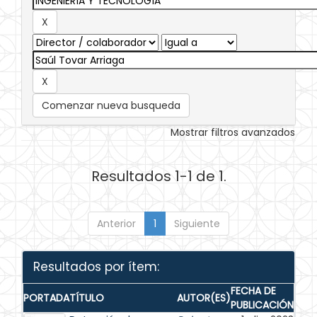
Comenzar nueva busqueda
Mostrar filtros avanzados
Resultados 1-1 de 1.
Anterior
1
Siguiente
Resultados por ítem:
FECHA DE
PORTADA
TÍTULO
AUTOR(ES)
PUBLICACIÓN