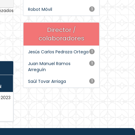
Robot Móvil
1
anzados
Director /
colaboradores
Jesús Carlos Pedraza Ortega
1
Juan Manuel Ramos
1
Arreguín
Saúl Tovar Arriaga
1
N
-2023