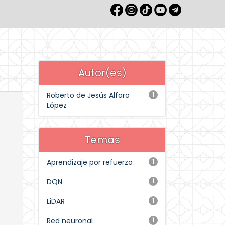
Autor(es)
Roberto de Jesús Alfaro
1
López
Temas
Aprendizaje por refuerzo
1
DQN
1
LiDAR
1
Red neuronal
1