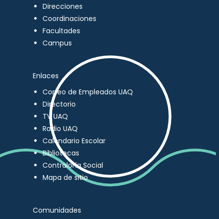
Direcciones
Coordinaciones
Facultades
Campus
Enlaces
Correo de Empleados UAQ
Directorio
TV UAQ
Radio UAQ
Calendario Escolar
Bibliotecas
Contraloría Social
Mapa de sitio
Comunidades