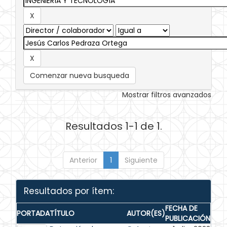
Comenzar nueva busqueda
Mostrar filtros avanzados
Resultados 1-1 de 1.
Anterior
1
Siguiente
Resultados por ítem:
FECHA DE
PORTADA
TÍTULO
AUTOR(ES)
PUBLICACIÓN