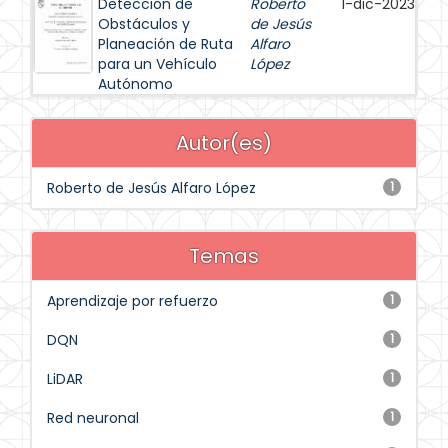
Detección de
Roberto
1-dic-2023
Obstáculos y
de Jesús
Planeación de Ruta
Alfaro
para un Vehículo
López
Autónomo
Autor(es)
Roberto de Jesús Alfaro López
1
Temas
Aprendizaje por refuerzo
1
DQN
1
LiDAR
1
Red neuronal
1