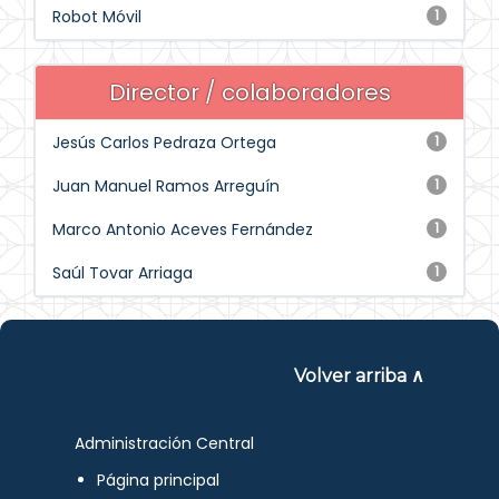
Robot Móvil
1
Director / colaboradores
Jesús Carlos Pedraza Ortega
1
Juan Manuel Ramos Arreguín
1
Marco Antonio Aceves Fernández
1
Saúl Tovar Arriaga
1
Volver arriba ∧
Administración Central
Página principal