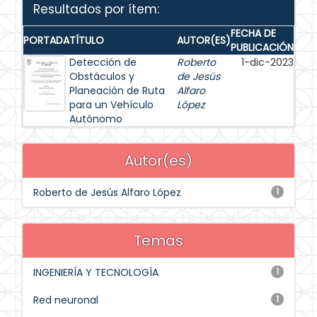
Resultados por ítem:
FECHA DE
PORTADA
TÍTULO
AUTOR(ES)
PUBLICACIÓN
Detección de
Roberto
1-dic-2023
Obstáculos y
de Jesús
Planeación de Ruta
Alfaro
para un Vehículo
López
Autónomo
Autor(es)
Roberto de Jesús Alfaro López
1
Temas
INGENIERÍA Y TECNOLOGÍA
1
Red neuronal
1