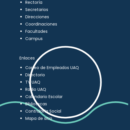
Rectoría
Secretarios
Direcciones
Coordinaciones
Facultades
Campus
Enlaces
Correo de Empleados UAQ
Directorio
TV UAQ
Radio UAQ
Calendario Escolar
Bibliotecas
Contraloría Social
Mapa de sitio