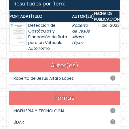
Resultados por ítem:
FECHA DE
PORTADA
TÍTULO
AUTOR(ES)
PUBLICACIÓN
Detección de
Roberto
1-dic-2023
Obstáculos y
de Jesús
Planeación de Ruta
Alfaro
para un Vehículo
López
Autónomo
Autor(es)
Roberto de Jesús Alfaro López
1
Temas
INGENIERÍA Y TECNOLOGÍA
1
LiDAR
1