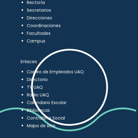
Rectoría
Secretarios
Direcciones
Coordinaciones
Facultades
Campus
Enlaces
Correo de Empleados UAQ
Directorio
TV UAQ
Radio UAQ
Calendario Escolar
Bibliotecas
Contraloría Social
Mapa de sitio