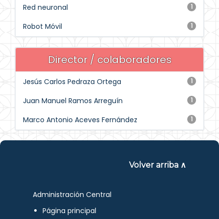
Red neuronal
1
Robot Móvil
1
Director / colaboradores
Jesús Carlos Pedraza Ortega
1
Juan Manuel Ramos Arreguín
1
Marco Antonio Aceves Fernández
1
Volver arriba ∧
Administración Central
Página principal