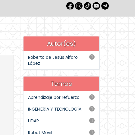
Autor(es)
Roberto de Jesús Alfaro
1
López
Temas
Aprendizaje por refuerzo
1
INGENIERÍA Y TECNOLOGÍA
1
LiDAR
1
Robot Móvil
1