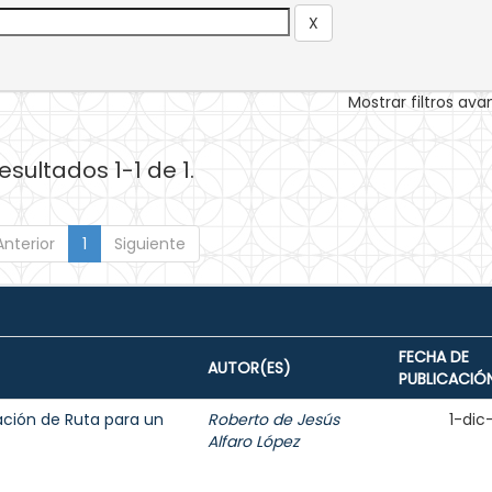
Mostrar filtros av
esultados 1-1 de 1.
Anterior
1
Siguiente
FECHA DE
AUTOR(ES)
PUBLICACIÓ
ción de Ruta para un
Roberto de Jesús
1-dic
Alfaro López