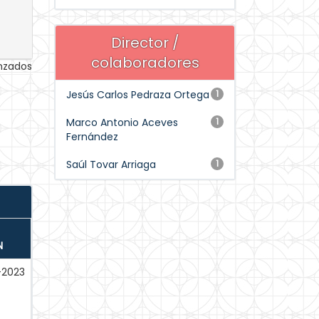
Director /
colaboradores
anzados
Jesús Carlos Pedraza Ortega
1
Marco Antonio Aceves
1
Fernández
Saúl Tovar Arriaga
1
N
-2023