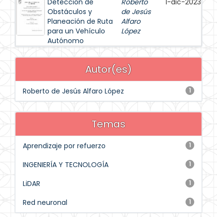
Detección de
Roberto
1-dic-2023
Obstáculos y
de Jesús
Planeación de Ruta
Alfaro
para un Vehículo
López
Autónomo
Autor(es)
Roberto de Jesús Alfaro López
1
Temas
Aprendizaje por refuerzo
1
INGENIERÍA Y TECNOLOGÍA
1
LiDAR
1
Red neuronal
1