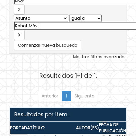
Comenzar nueva busqueda
Mostrar filtros avanzados
Resultados 1-1 de 1.
Anterior
1
Siguiente
Resultados por ítem:
FECHA DE
PORTADA
TÍTULO
AUTOR(ES)
PUBLICACIÓN