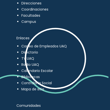
Direcciones
Coordinaciones
Facultades
Campus
Enlaces
Correo de Empleados UAQ
Directorio
TV UAQ
Radio UAQ
Calendario Escolar
Bibliotecas
Contraloría Social
Mapa de sitio
Comunidades