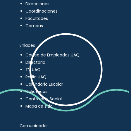
Direcciones
Coordinaciones
Facultades
Campus
Enlaces
Correo de Empleados UAQ
Directorio
TV UAQ
Radio UAQ
Calendario Escolar
Bibliotecas
Contraloría Social
Mapa de sitio
Comunidades