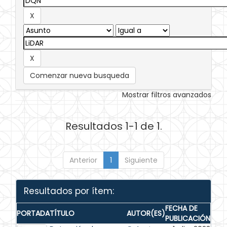
Comenzar nueva busqueda
Mostrar filtros avanzados
Resultados 1-1 de 1.
Anterior
1
Siguiente
Resultados por ítem:
FECHA DE
PORTADA
TÍTULO
AUTOR(ES)
PUBLICACIÓN