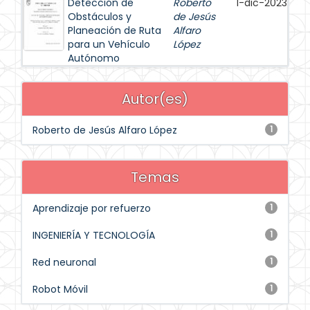
Detección de
Roberto
1-dic-2023
Obstáculos y
de Jesús
Planeación de Ruta
Alfaro
para un Vehículo
López
Autónomo
Autor(es)
Roberto de Jesús Alfaro López
1
Temas
Aprendizaje por refuerzo
1
INGENIERÍA Y TECNOLOGÍA
1
Red neuronal
1
Robot Móvil
1