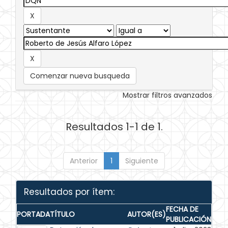
Comenzar nueva busqueda
Mostrar filtros avanzados
Resultados 1-1 de 1.
Anterior
1
Siguiente
Resultados por ítem:
FECHA DE
PORTADA
TÍTULO
AUTOR(ES)
PUBLICACIÓN