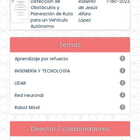
Detección de
Roberto
1-dic-2023
Obstáculos y
de Jesús
Planeación de Ruta
Alfaro
para un Vehículo
López
Autónomo
Temas
Aprendizaje por refuerzo
1
INGENIERÍA Y TECNOLOGÍA
1
LiDAR
1
Red neuronal
1
Robot Móvil
1
Director / colaboradores