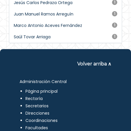
Jesús Carlos Pedraza Ortega
1
Juan Manuel Ramos Arreguín
1
Marco Antonio Aceves Fernández
1
Saúl Tovar Arriaga
1
Volver arriba ∧
Administración Central
Página principal
Rectoría
Secretarios
Direcciones
Coordinaciones
Facultades