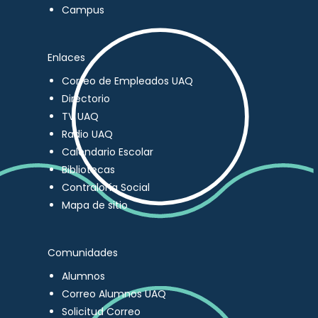
Campus
Enlaces
Correo de Empleados UAQ
Directorio
TV UAQ
Radio UAQ
Calendario Escolar
Bibliotecas
Contraloría Social
Mapa de sitio
Comunidades
Alumnos
Correo Alumnos UAQ
Solicitud Correo