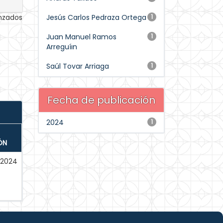
anzados
Jesús Carlos Pedraza Ortega
1
Juan Manuel Ramos
1
Arreguíın
Saúl Tovar Arriaga
1
Fecha de publicación
2024
1
ÓN
2024