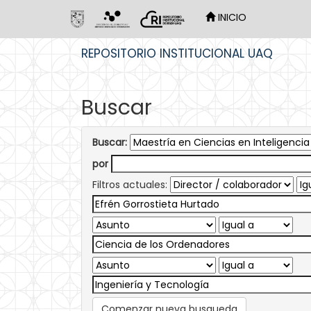
INICIO
Skip
REPOSITORIO INSTITUCIONAL UAQ
navigation
Buscar
Buscar:
por
Filtros actuales:
Comenzar nueva busqueda