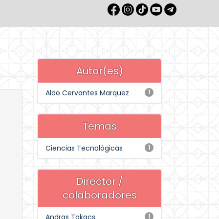
Autor(es)
Aldo Cervantes Marquez
1
Temas
Ciencias Tecnológicas
1
Director /
colaboradores
Andras Takacs
1