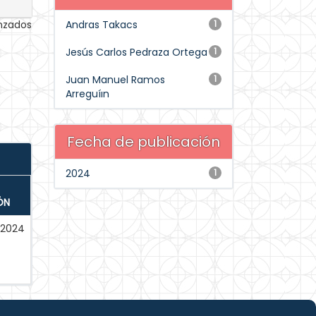
anzados
Andras Takacs
1
Jesús Carlos Pedraza Ortega
1
Juan Manuel Ramos
1
Arreguíın
Fecha de publicación
2024
1
ÓN
2024