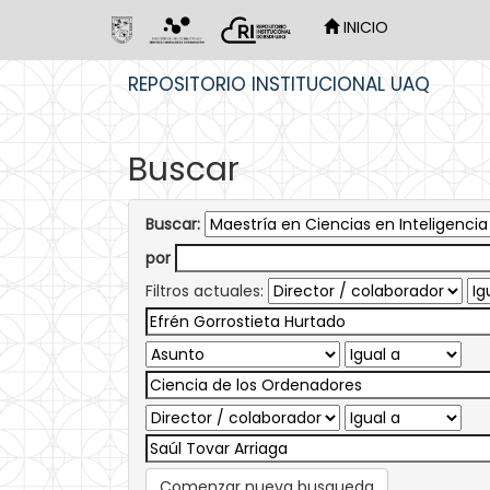
INICIO
Skip
REPOSITORIO INSTITUCIONAL UAQ
navigation
Buscar
Buscar:
por
Filtros actuales:
Comenzar nueva busqueda