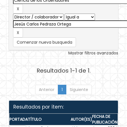
Comenzar nueva busqueda
Mostrar filtros avanzados
Resultados 1-1 de 1.
Anterior
1
Siguiente
Resultados por ítem:
FECHA DE
PORTADA
TÍTULO
AUTOR(ES)
PUBLICACIÓN