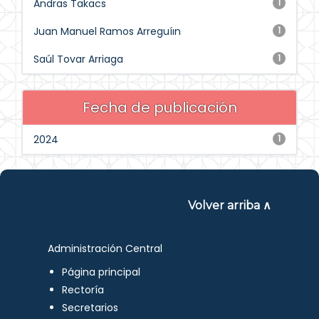
Andras Takacs
1
Juan Manuel Ramos Arreguíın
1
Saúl Tovar Arriaga
1
Fecha de publicación
2024
1
Volver arriba ∧
Administración Central
Página principal
Rectoría
Secretarios