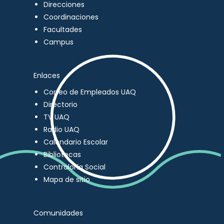
Direcciones
Coordinaciones
Facultades
Campus
Enlaces
Correo de Empleados UAQ
Directorio
TV UAQ
Radio UAQ
Calendario Escolar
Bibliotecas
Contraloría Social
Mapa de sitio
Comunidades