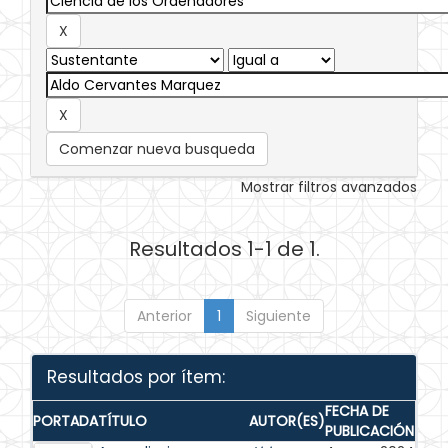
Comenzar nueva busqueda
Mostrar filtros avanzados
Resultados 1-1 de 1.
Anterior
1
Siguiente
Resultados por ítem:
FECHA DE
PORTADA
TÍTULO
AUTOR(ES)
PUBLICACIÓN