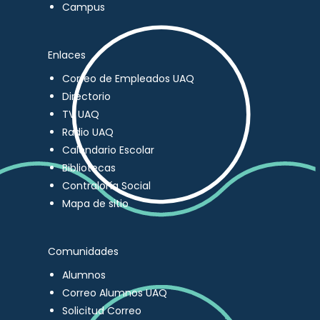
Campus
Enlaces
Correo de Empleados UAQ
Directorio
TV UAQ
Radio UAQ
Calendario Escolar
Bibliotecas
Contraloría Social
Mapa de sitio
Comunidades
Alumnos
Correo Alumnos UAQ
Solicitud Correo