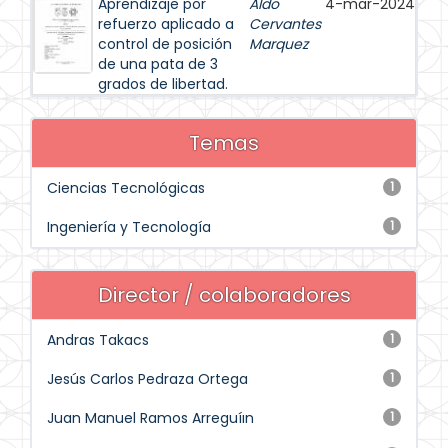
Aprendizaje por
Aldo
4-mar-2024
refuerzo aplicado a
Cervantes
control de posición
Marquez
de una pata de 3
grados de libertad.
Temas
Ciencias Tecnológicas
1
Ingeniería y Tecnología
1
Director / colaboradores
Andras Takacs
1
Jesús Carlos Pedraza Ortega
1
Juan Manuel Ramos Arreguíın
1