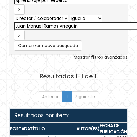
Comenzar nueva busqueda
Mostrar filtros avanzados
Resultados 1-1 de 1.
Anterior
1
Siguiente
Resultados por ítem:
FECHA DE
PORTADA
TÍTULO
AUTOR(ES)
PUBLICACIÓN