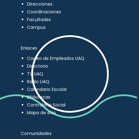
Direcciones
Coordinaciones
Facultades
Campus
Enlaces
Correo de Empleados UAQ
Directorio
TV UAQ
Radio UAQ
Calendario Escolar
Bibliotecas
Contraloría Social
Mapa de sitio
Comunidades