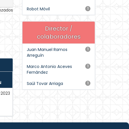
Robot Móvil
1
anzados
Director /
colaboradores
Juan Manuel Ramos
1
Arreguín
Marco Antonio Aceves
1
Fernández
N
Saúl Tovar Arriaga
1
-2023