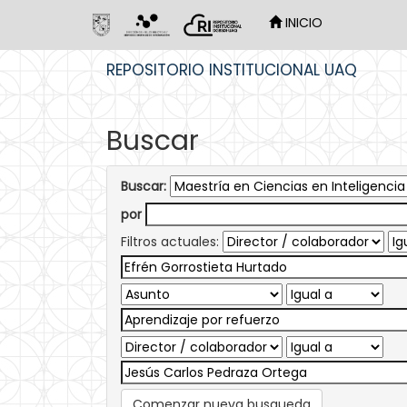
INICIO
Skip
REPOSITORIO INSTITUCIONAL UAQ
navigation
Buscar
Buscar:
por
Filtros actuales:
Comenzar nueva busqueda