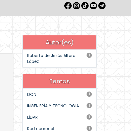
Autor(es)
Roberto de Jesús Alfaro
1
López
Temas
DQN
1
INGENIERÍA Y TECNOLOGÍA
1
LiDAR
1
Red neuronal
1