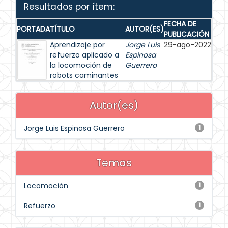
Resultados por ítem:
FECHA DE
PORTADA
TÍTULO
AUTOR(ES)
PUBLICACIÓN
Aprendizaje por
Jorge Luis
29-ago-2022
refuerzo aplicado a
Espinosa
la locomoción de
Guerrero
robots caminantes
Autor(es)
Jorge Luis Espinosa Guerrero
1
Temas
Locomoción
1
Refuerzo
1