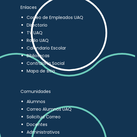
Enlaces
Correo de Empleados UAQ
Directorio
TV UAQ
Radio UAQ
Calendario Escolar
Bibliotecas
Contraloría Social
Mapa de sitio
Comunidades
Alumnos
Correo Alumnos UAQ
Solicitud Correo
Docentes
Administrativos