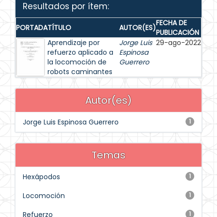
Resultados por ítem:
FECHA DE
PORTADA
TÍTULO
AUTOR(ES)
PUBLICACIÓN
Aprendizaje por
Jorge Luis
29-ago-2022
refuerzo aplicado a
Espinosa
la locomoción de
Guerrero
robots caminantes
Autor(es)
Jorge Luis Espinosa Guerrero
1
Temas
Hexápodos
1
Locomoción
1
Refuerzo
1