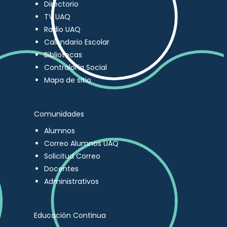
Directorio
TV UAQ
Radio UAQ
Calendario Escolar
Bibliotecas
Contraloría Social
Mapa de sitio
Comunidades
Alumnos
Correo Alumnos UAQ
Solicitud Correo
Docentes
Administrativos
Educación Continua