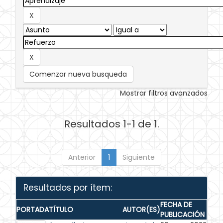
Comenzar nueva busqueda
Mostrar filtros avanzados
Resultados 1-1 de 1.
Anterior
1
Siguiente
Resultados por ítem:
FECHA DE
PORTADA
TÍTULO
AUTOR(ES)
PUBLICACIÓN