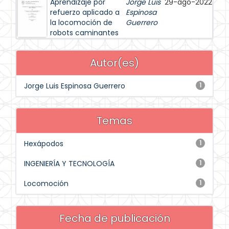
Aprendizaje por
Jorge Luis
29-ago-2022
refuerzo aplicado a
Espinosa
la locomoción de
Guerrero
robots caminantes
Autor(es)
Jorge Luis Espinosa Guerrero
1
Temas
Hexápodos
1
INGENIERÍA Y TECNOLOGÍA
1
Locomoción
1
Fecha de publicación