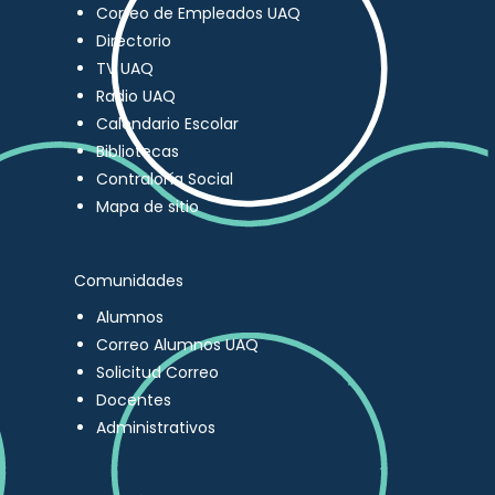
Correo de Empleados UAQ
Directorio
TV UAQ
Radio UAQ
Calendario Escolar
Bibliotecas
Contraloría Social
Mapa de sitio
Comunidades
Alumnos
Correo Alumnos UAQ
Solicitud Correo
Docentes
Administrativos