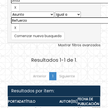
Comenzar nueva busqueda
Mostrar filtros avanzados
Resultados 1-1 de 1.
Anterior
1
Siguiente
Resultados por ítem:
FECHA DE
PORTADA
TÍTULO
AUTOR(ES)
PUBLICACIÓN