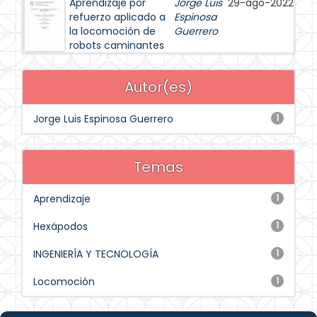
Aprendizaje por
Jorge Luis
29-ago-2022
refuerzo aplicado a
Espinosa
la locomoción de
Guerrero
robots caminantes
Autor(es)
Jorge Luis Espinosa Guerrero
1
Temas
Aprendizaje
1
Hexápodos
1
INGENIERÍA Y TECNOLOGÍA
1
Locomoción
1