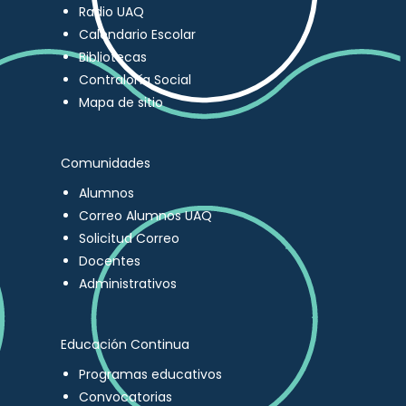
Radio UAQ
Calendario Escolar
Bibliotecas
Contraloría Social
Mapa de sitio
Comunidades
Alumnos
Correo Alumnos UAQ
Solicitud Correo
Docentes
Administrativos
Educación Continua
Programas educativos
Convocatorias