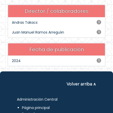
Director / colaboradores
Andras Takacs
1
Juan Manuel Ramos Arreguíın
1
Fecha de publicación
2024
1
Volver arriba ∧
Administración Central
Página principal