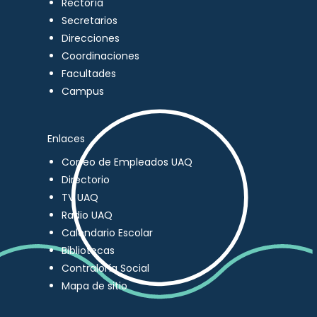
Rectoría
Secretarios
Direcciones
Coordinaciones
Facultades
Campus
Enlaces
Correo de Empleados UAQ
Directorio
TV UAQ
Radio UAQ
Calendario Escolar
Bibliotecas
Contraloría Social
Mapa de sitio