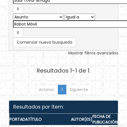
Comenzar nueva busqueda
Mostrar filtros avanzados
Resultados 1-1 de 1.
Anterior
1
Siguiente
Resultados por ítem:
FECHA DE
PORTADA
TÍTULO
AUTOR(ES)
PUBLICACIÓN