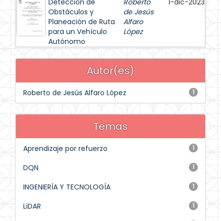
Detección de
Roberto
1-dic-2023
Obstáculos y
de Jesús
Planeación de Ruta
Alfaro
para un Vehículo
López
Autónomo
Autor(es)
Roberto de Jesús Alfaro López
1
Temas
Aprendizaje por refuerzo
1
DQN
1
INGENIERÍA Y TECNOLOGÍA
1
LiDAR
1