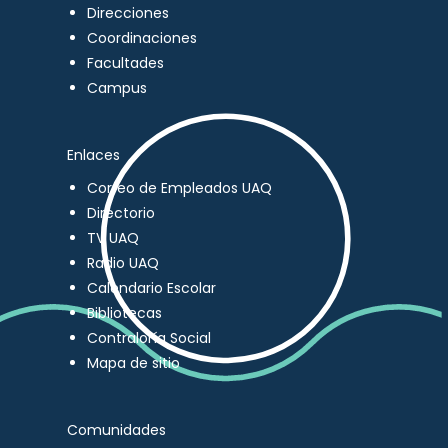
Direcciones
Coordinaciones
Facultades
Campus
Enlaces
Correo de Empleados UAQ
Directorio
TV UAQ
Radio UAQ
Calendario Escolar
Bibliotecas
Contraloría Social
Mapa de sitio
Comunidades