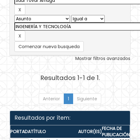
Comenzar nueva busqueda
Mostrar filtros avanzados
Resultados 1-1 de 1.
Anterior
1
Siguiente
Resultados por ítem:
FECHA DE
PORTADA
TÍTULO
AUTOR(ES)
PUBLICACIÓN