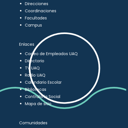
Direcciones
Coordinaciones
Facultades
Campus
Enlaces
Correo de Empleados UAQ
Directorio
TV UAQ
Radio UAQ
Calendario Escolar
Bibliotecas
Contraloría Social
Mapa de sitio
Comunidades