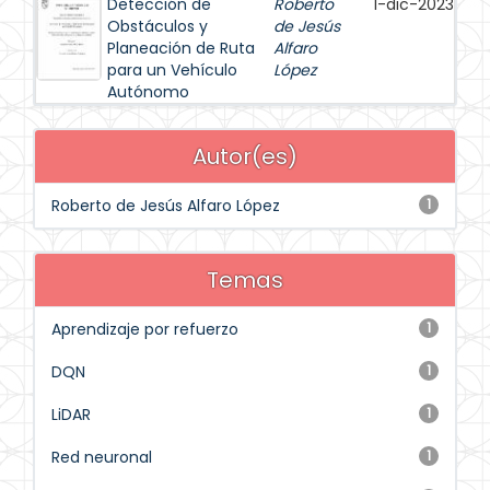
Detección de
Roberto
1-dic-2023
Obstáculos y
de Jesús
Planeación de Ruta
Alfaro
para un Vehículo
López
Autónomo
Autor(es)
Roberto de Jesús Alfaro López
1
Temas
Aprendizaje por refuerzo
1
DQN
1
LiDAR
1
Red neuronal
1