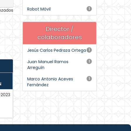
Robot Móvil
1
anzados
Director /
colaboradores
Jesús Carlos Pedraza Ortega
1
Juan Manuel Ramos
1
Arreguín
Marco Antonio Aceves
1
N
Fernández
-2023