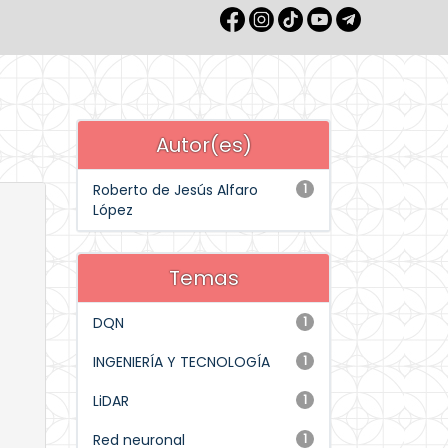
Autor(es)
Roberto de Jesús Alfaro
1
López
Temas
DQN
1
INGENIERÍA Y TECNOLOGÍA
1
LiDAR
1
Red neuronal
1