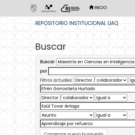
INICIO
Skip
REPOSITORIO INSTITUCIONAL UAQ
navigation
Buscar
Buscar:
por
Filtros actuales:
Comenzar nueva busqueda