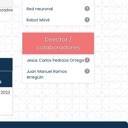
Red neuronal
1
anzados
Robot Móvil
1
Director /
colaboradores
Jesús Carlos Pedraza Ortega
1
Juan Manuel Ramos
1
Arreguín
N
-2023