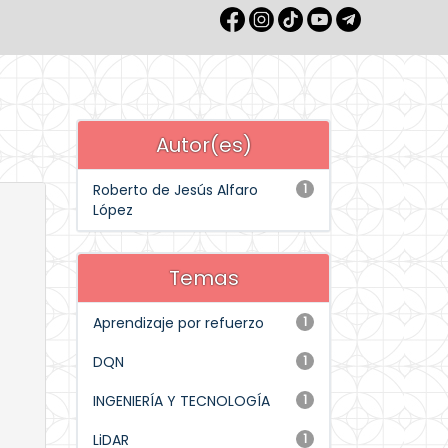
Autor(es)
Roberto de Jesús Alfaro
1
López
Temas
Aprendizaje por refuerzo
1
DQN
1
INGENIERÍA Y TECNOLOGÍA
1
LiDAR
1