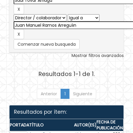
Comenzar nueva busqueda
Mostrar filtros avanzados
Resultados 1-1 de 1.
Anterior
1
Siguiente
Resultados por ítem:
FECHA DE
PORTADA
TÍTULO
AUTOR(ES)
PUBLICACIÓN