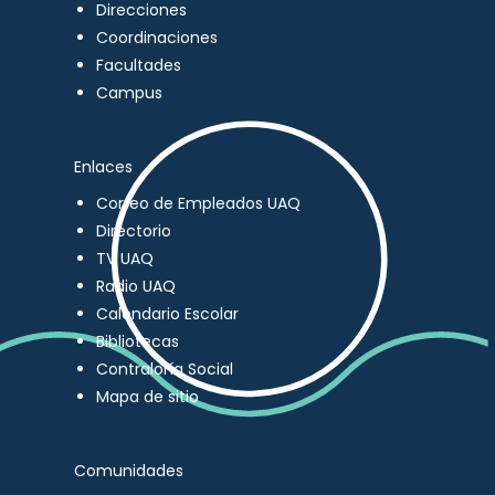
Direcciones
Coordinaciones
Facultades
Campus
Enlaces
Correo de Empleados UAQ
Directorio
TV UAQ
Radio UAQ
Calendario Escolar
Bibliotecas
Contraloría Social
Mapa de sitio
Comunidades