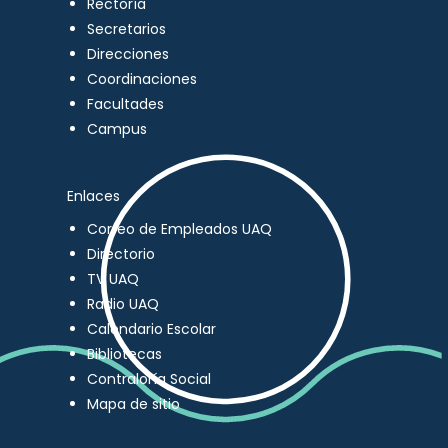
Rectoría
Secretarios
Direcciones
Coordinaciones
Facultades
Campus
Enlaces
Correo de Empleados UAQ
Directorio
TV UAQ
Radio UAQ
Calendario Escolar
Bibliotecas
Contraloría Social
Mapa de sitio