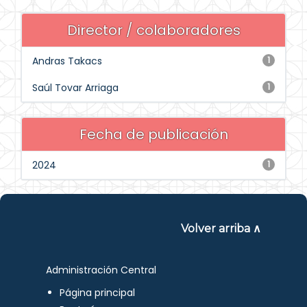
Director / colaboradores
Andras Takacs
1
Saúl Tovar Arriaga
1
Fecha de publicación
2024
1
Volver arriba ∧
Administración Central
Página principal