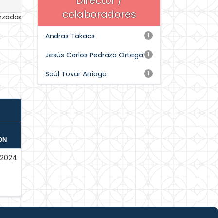
Director /
colaboradores
anzados
Andras Takacs
1
Jesús Carlos Pedraza Ortega
1
Saúl Tovar Arriaga
1
ÓN
2024