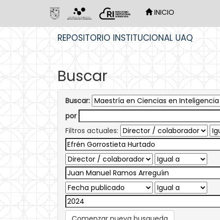
INICIO
Skip
REPOSITORIO INSTITUCIONAL UAQ
navigation
Buscar
Buscar:
por
Filtros actuales:
Comenzar nueva busqueda