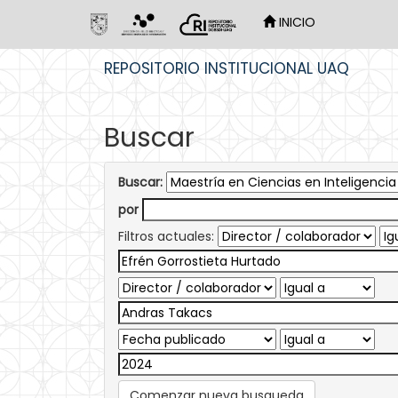
INICIO
Skip
REPOSITORIO INSTITUCIONAL UAQ
navigation
Buscar
Buscar:
por
Filtros actuales:
Comenzar nueva busqueda