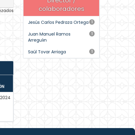
Director /
colaboradores
anzados
Jesús Carlos Pedraza Ortega
1
Juan Manuel Ramos
1
Arreguíın
Saúl Tovar Arriaga
1
ÓN
2024