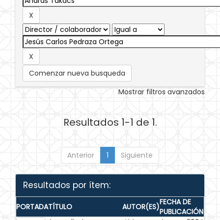
Comenzar nueva busqueda
Mostrar filtros avanzados
Resultados 1-1 de 1.
Anterior
1
Siguiente
Resultados por ítem:
FECHA DE
PORTADA
TÍTULO
AUTOR(ES)
PUBLICACIÓN