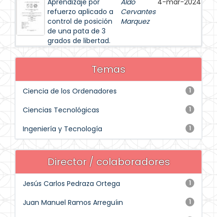
Aprendizaje por
Aldo
4-mar-2024
refuerzo aplicado a
Cervantes
control de posición
Marquez
de una pata de 3
grados de libertad.
Temas
Ciencia de los Ordenadores
1
Ciencias Tecnológicas
1
Ingeniería y Tecnología
1
Director / colaboradores
Jesús Carlos Pedraza Ortega
1
Juan Manuel Ramos Arreguíın
1