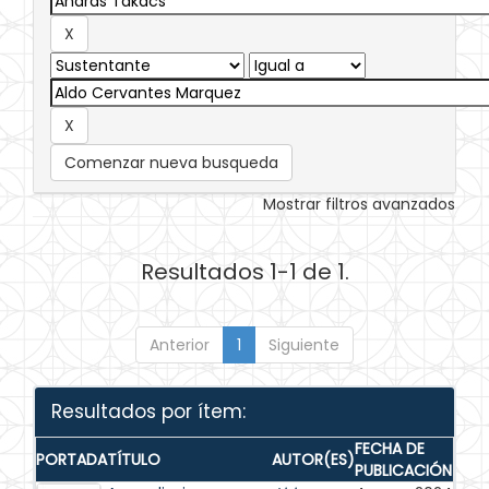
Comenzar nueva busqueda
Mostrar filtros avanzados
Resultados 1-1 de 1.
Anterior
1
Siguiente
Resultados por ítem:
FECHA DE
PORTADA
TÍTULO
AUTOR(ES)
PUBLICACIÓN