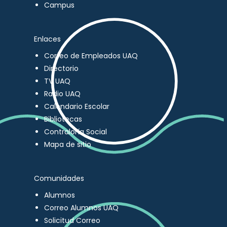
Campus
Enlaces
Correo de Empleados UAQ
Directorio
TV UAQ
Radio UAQ
Calendario Escolar
Bibliotecas
Contraloría Social
Mapa de sitio
Comunidades
Alumnos
Correo Alumnos UAQ
Solicitud Correo